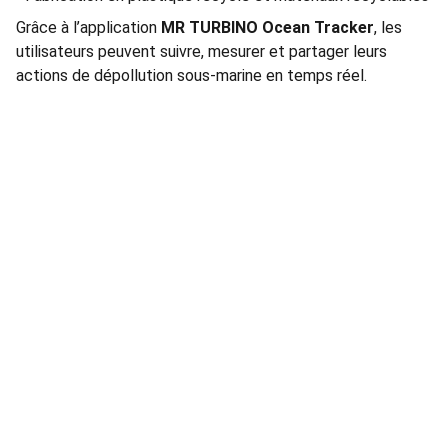
Grâce à l’application
MR TURBINO Ocean Tracker
, les
utilisateurs peuvent suivre, mesurer et partager leurs
actions de dépollution sous-marine en temps réel.
Contact
Nous sommes là pour vous.
© 2025. 
FonsConseil.eu
 - All rights reserved.